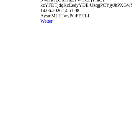
kzYFDTjdqKcEedyYDE UzqgPCYjyJhPXGw
14.06.2026
14:51:08
AysmMLHJwyPthFEHLl
Weiter